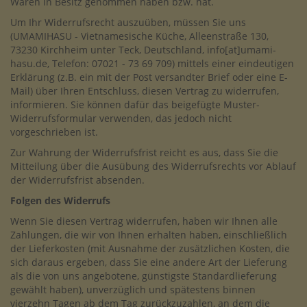
Waren in Besitz genommen haben bzw. hat.
Um Ihr Widerrufsrecht auszuüben, müssen Sie uns
(UMAMIHASU - Vietnamesische Küche, Alleenstraße 130,
73230 Kirchheim unter Teck, Deutschland,
info[at]umami-
hasu.de
, Telefon: 07021 - 73 69 709) mittels einer eindeutigen
Erklärung (z.B. ein mit der Post versandter Brief oder eine E-
Mail) über Ihren Entschluss, diesen Vertrag zu widerrufen,
informieren. Sie können dafür das beigefügte Muster-
Widerrufsformular verwenden, das jedoch nicht
vorgeschrieben ist.
Zur Wahrung der Widerrufsfrist reicht es aus, dass Sie die
Mitteilung über die Ausübung des Widerrufsrechts vor Ablauf
der Widerrufsfrist absenden.
Folgen des Widerrufs
Wenn Sie diesen Vertrag widerrufen, haben wir Ihnen alle
Zahlungen, die wir von Ihnen erhalten haben, einschließlich
der Lieferkosten (mit Ausnahme der zusätzlichen Kosten, die
sich daraus ergeben, dass Sie eine andere Art der Lieferung
als die von uns angebotene, günstigste Standardlieferung
gewählt haben), unverzüglich und spätestens binnen
vierzehn Tagen ab dem Tag zurückzuzahlen, an dem die