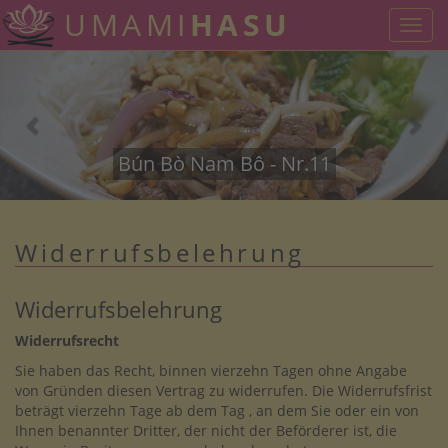
UMAMI
HASU
Toggl
navig
Homemade Lychee Limo - Nr.17
Bún Bò Nam Bô - Nr.11
Widerrufsbelehrung
Widerrufsbelehrung
Widerrufsrecht
Sie haben das Recht, binnen vierzehn Tagen ohne Angabe
von Gründen diesen Vertrag zu widerrufen. Die Widerrufsfrist
beträgt vierzehn Tage ab dem Tag , an dem Sie oder ein von
Ihnen benannter Dritter, der nicht der Beförderer ist, die