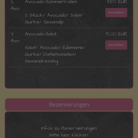
2
Avocado-Sommerrollen
3,50 EUR
Avo:
bestellen
2 Stück/ Avocado/ Salat/
Gurke/ Sesamdip
3
Avocado-Salat
5,00 EUR
Avo:
bestellen
Salat/ Avocado/ Edamame/
Gurke/ Datteltomaten/
Sesamdressing
Reservierungen
Infos zu Reservierungen
bitte
hier klicken
.