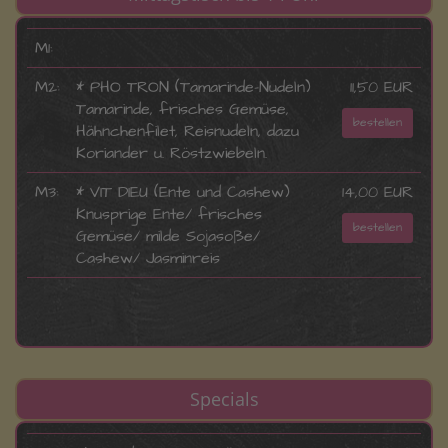
M1:
M2:
* PHO TRON (Tamarinde-Nudeln)
11,50 EUR
Tamarinde, frisches Gemüse,
bestellen
Hähnchenfilet, Reisnudeln, dazu
Koriander u. Röstzwiebeln.
M3:
* VIT DIEU (Ente und Cashew)
14,00 EUR
Knusprige Ente/ frisches
bestellen
Gemüse/ milde Sojasoße/
Cashew/ Jasminreis
Specials